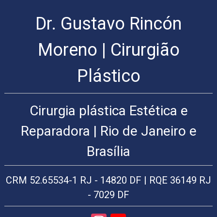
Dr. Gustavo Rincón
Cirurgia
Plástica
Rio
Moreno | Cirurgião
de
Janeiro
Plástico
|
Arte
Cirúrgica
Cirurgia plástica Estética e
Cirurgia
Plástica
Reparadora | Rio de Janeiro e
Cirurgia
plástica
Brasília
facial:
Lifting
facial,
CRM 52.65534-1 RJ - 14820 DF | RQE 36149 RJ
rinoplastia,
plástica
- 7029 DF
das
pálpebras,
blefaroplastia,