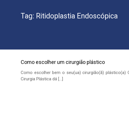
fac
rin
Tag:
Ritidoplastia Endoscópica
plá
da
pá
ble
Dr.
Gu
Ri
Mo
Como escolher um cirurgião plástico
.
Ri
Como escolher bem o seu(ua) cirurgião(ã) plástico(a) 
de
Cirurgia Plástica dá […]
Jan
Bra