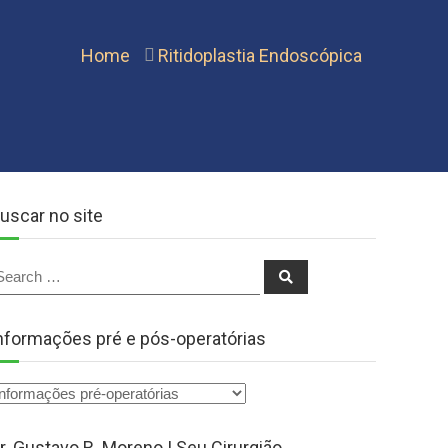
Home
Ritidoplastia Endoscópica
uscar no site
earch
Search
r:
nformações pré e pós-operatórias
r. Gustavo R. Moreno | Seu Cirurgião