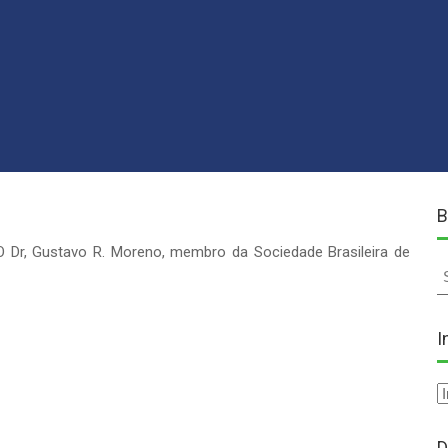
ial,
oplastia,
stica
s
lpebras,
faroplastia,
stavo
ncon
reno
B
o
O Dr, Gustavo R. Moreno, membro da Sociedade Brasileira de
S
fo
eiro,
silia
I
D