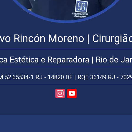
vo Rincón Moreno | Cirurgiã
rurgia
lástica
io
ica Estética e Reparadora | Rio de Jan
e
aneiro
 52.65534-1 RJ - 14820 DF | RQE 36149 RJ - 702
rte
irúrgica
Instagram
YouTube
rurgia
Channel
lástica
urgia
stica
ial:
ting