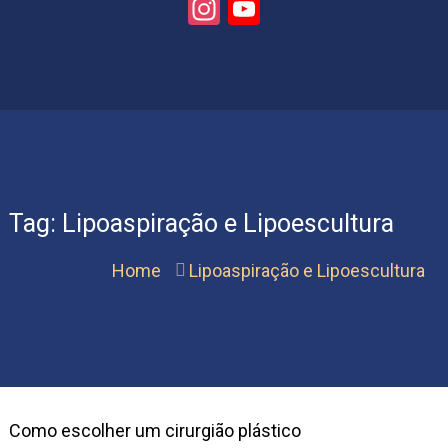
Instagram
YouTube
Dr.
Channel
Gustavo
Rincon
Moreno
.
Rio
de
Janeiro,
Brasilia
Tag:
Lipoaspiração e Lipoescultura
Home
Lipoaspiração e Lipoescultura
Como escolher um cirurgião plástico