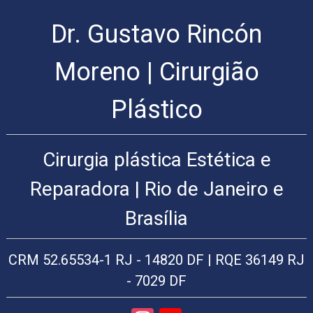
Dr. Gustavo Rincón
Cirurgia
Plástica
Rio
Moreno | Cirurgião
de
Janeiro
Plástico
|
Arte
Cirúrgica
Cirurgia plástica Estética e
Cirurgia
Plástica
Reparadora | Rio de Janeiro e
Cirurgia
plástica
Brasília
facial:
Lifting
facial,
CRM 52.65534-1 RJ - 14820 DF | RQE 36149 RJ
rinoplastia,
plástica
- 7029 DF
das
pálpebras,
blefaroplastia,