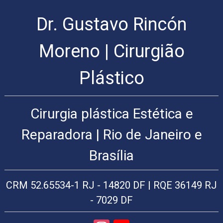
Dr. Gustavo Rincón
Cirurgia
Plástica
Rio
Moreno | Cirurgião
de
Janeiro
Plástico
|
Arte
Cirúrgica
Cirurgia plástica Estética e
Cirurgia
Plástica
Reparadora | Rio de Janeiro e
Cirurgia
plástica
Brasília
facial:
Lifting
facial,
CRM 52.65534-1 RJ - 14820 DF | RQE 36149 RJ
rinoplastia,
plástica
- 7029 DF
das
pálpebras,
blefaroplastia,