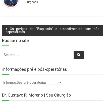
Surgeons.
Navegação
Os perigos da “Bioplastia” e procedimentos com não
especialistas
de
Buscar no site
Post
Search
Search
for:
Informações pré e pós-operatórias
Dr. Gustavo R. Moreno | Seu Cirurgião