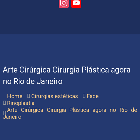
Instagram
YouTube
Dr.
Channel
Gustavo
Rincon
Moreno
.
Rio
de
Janeiro,
Brasilia
Arte Cirúrgica Cirurgia Plástica agora
no Rio de Janeiro
Home
Cirurgias estéticas
Face
Rinoplastia
Arte Cirúrgica Cirurgia Plástica agora no Rio de
Janeiro