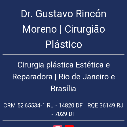
Dr. Gustavo Rincón
Cirurgia
Plástica
Rio
Moreno | Cirurgião
de
Janeiro
Plástico
|
Arte
Cirúrgica
Cirurgia plástica Estética e
Cirurgia
Plástica
Reparadora | Rio de Janeiro e
Cirurgia
plástica
Brasília
facial:
Lifting
facial,
CRM 52.65534-1 RJ - 14820 DF | RQE 36149 RJ
rinoplastia,
plástica
- 7029 DF
das
pálpebras,
blefaroplastia,