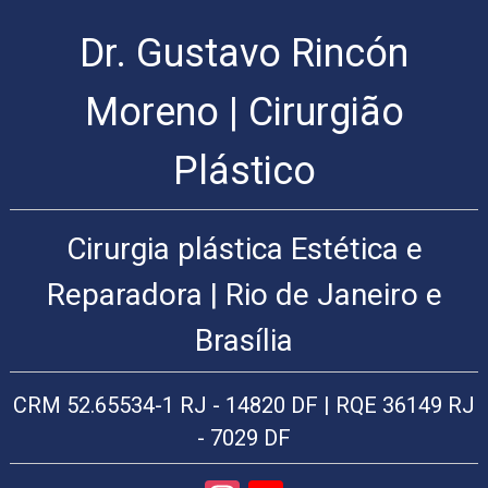
Dr. Gustavo Rincón
Cirurgia
Plástica
Rio
Moreno | Cirurgião
de
Janeiro
Plástico
|
Arte
Cirúrgica
Cirurgia plástica Estética e
Cirurgia
Plástica
Reparadora | Rio de Janeiro e
Cirurgia
plástica
Brasília
facial:
Lifting
facial,
CRM 52.65534-1 RJ - 14820 DF | RQE 36149 RJ
rinoplastia,
plástica
- 7029 DF
das
pálpebras,
blefaroplastia,