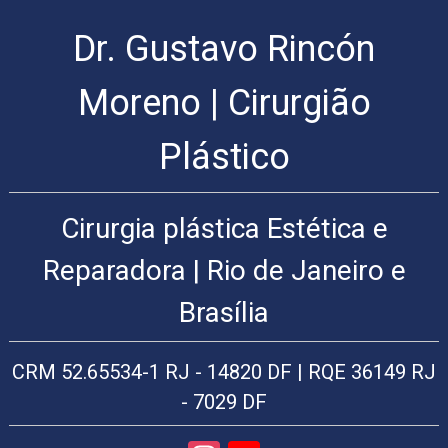
Dr. Gustavo Rincón
Cirurgia
Plástica
Rio
Moreno | Cirurgião
de
Janeiro
Plástico
|
Arte
Cirúrgica
Cirurgia plástica Estética e
Cirurgia
Plástica
Reparadora | Rio de Janeiro e
Cirurgia
plástica
Brasília
facial:
Lifting
facial,
CRM 52.65534-1 RJ - 14820 DF | RQE 36149 RJ
rinoplastia,
plástica
- 7029 DF
das
pálpebras,
blefaroplastia,